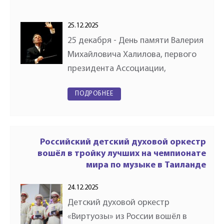
25.12.2025
25 декабря - День памяти Валерия
Михайловича Халилова, первого
президента Ассоциации,
человека, чьё имя навсегда
ПОДРОБНЕЕ
связано с развитием духового
искусства в России.В этот день,
хотелось бы сказать: «Дорогой…
Российский детский духовой оркестр
вошёл в тройку лучших на чемпионате
мира по музыке в Таиланде
24.12.2025
Детский духовой оркестр
«Виртуозы» из России вошёл в