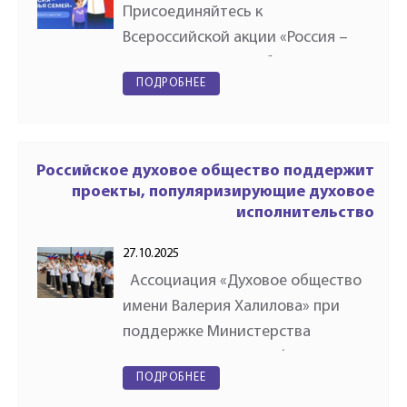
Присоединяйтесь к
Всероссийской акции «Россия –
семья семей»! 4 ноября мы всей
ПОДРОБНЕЕ
страной будем праздновать День
народного единства. Движение
Первых и Росдетцентр
подготовили…
Российское духовое общество поддержит
проекты, популяризирующие духовое
исполнительство
27.10.2025
Ассоциация «Духовое общество
имени Валерия Халилова» при
поддержке Министерства
культуры Российской Федерации
ПОДРОБНЕЕ
и Центра развития социальных