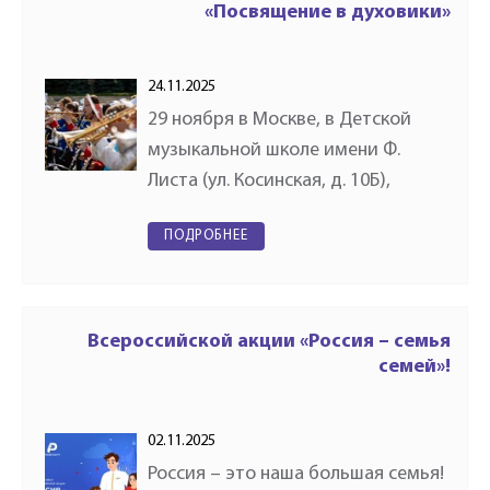
«Посвящение в духовики»
24.11.2025
29 ноября в Москве, в Детской
музыкальной школе имени Ф.
Листа (ул. Косинская, д. 10Б),
состоится мероприятие в рамках
ПОДРОБНЕЕ
Всероссийской акции
«Посвящение в духовики»,
инициированной Российским
духовым обществом.…
Всероссийской акции «Россия – семья
семей»!
02.11.2025
Россия – это наша большая семья!