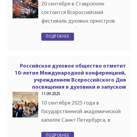
20 сентября в Ставрополе
состоится Всероссийский
фестиваль духовых оркестров
«Фанфары Победы России».
ПОДРОБНЕЕ
Краевая столица станет
финальной площадкой
масштабного музыкального
проекта, объединившего
Российское духовое общество отметит
ведущие…
10-летие Международной конференцией,
учреждением Всероссийского Дня
посвящения в духовики и запуском
всероссийских творческих проектов
11.09.2025
10 сентября 2025 года в
Государственной академической
капелле Санкт-Петербурга, в
рамках XI Санкт-Петербургского
ПОДРОБНЕЕ