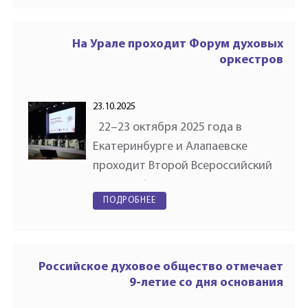
проектов объявляет о начале
приёма заявок на реализацию
творческих…
На Урале проходит Форум духовых
оркестров
23.10.2025
22–23 октября 2025 года в
Екатеринбурге и Алапаевске
проходит Второй Всероссийский
духовой форум оркестровых
ПОДРОБНЕЕ
руководителей, учредителей и
менеджеров — ключевое
событие в области духового
исполнительства…
Российское духовое общество отмечает
9-летие со дня основания