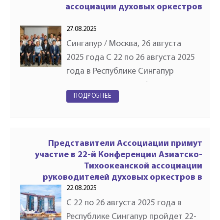
ассоциации духовых оркестров
27.08.2025
Сингапур / Москва, 26 августа
2025 года С 22 по 26 августа 2025
года в Республике Сингапур
состоялась 22-я Конференция
ПОДРОБНЕЕ
Азиатско-Тихоокеанской
ассоциации духовых оркестров
(APBDA). Форум является одной…
Представители Ассоциации примут
участие в 22-й Конференции Азиатско-
Тихоокеанской ассоциации
руководителей духовых оркестров в
Сингапуре
22.08.2025
С 22 по 26 августа 2025 года в
Республике Сингапур пройдет 22-