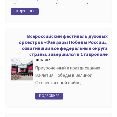
обороны Российской Федерации в области
ПОДРОБНЕЕ
культуры и искусства. Среди награждённых —
Российское…
Всероссийский фестиваль духовых
оркестров «Фанфары Победы России»,
охвативший все федеральные округа
страны, завершился в Ставрополе
30.09.2025
Приуроченный к празднованию
80-летия Победы в Великой
Отечественной войне,
Всероссийский фестиваль
ПОДРОБНЕЕ
духовых оркестров «Фанфары
Победы России» под
художественным руководством