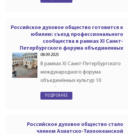
международного форума
объединённых культур
состоялось Общее собрание
членов Ассоциации «Духовое…
Российское духовое общество готовится к
юбилею: съезд профессионального
сообщества в рамках XI Санкт-
Петербургского форума объединенных
культур
08.09.2025
В рамках XI Санкт-Петербургского
международного форума
объединённых культур 10
сентября в Государственной
ПОДРОБНЕЕ
академической капелле Санкт-
Петербурга состоится ежегодное
Общее собрание членов
Ассоциации «Духовое…
Российское духовое общество стало
членом Азиатско-Тихоокеанской