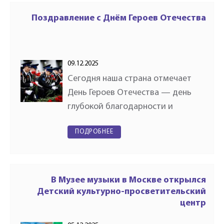
«Этот день мы приближали…..»,…
Поздравление с Днём Героев Отечества
09.12.2025
Сегодня наша страна отмечает
День Героев Отечества — день
глубокой благодарности и
памяти.В этот день мы чествуем
ПОДРОБНЕЕ
тех, кто смело вставал на защиту
своего народа и не щадил сил
ради общего будущего.Имена…
В Музее музыки в Москве открылся
Детский культурно-просветительский
центр