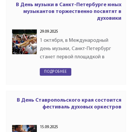
заслуженного деятеля искусств…
В День музыки в Санкт-Петербурге юных
музыкантов торжественно посвятят в
духовики
29.09.2025
1 октября, в Международный
день музыки, Санкт-Петербург
станет первой площадкой в
России, где пройдёт акция —
ПОДРОБНЕЕ
посвящение детей в музыканты-
духовики. С инициативой её
проведения выступило
Российское духовое…
В День Ставропольского края состоится
фестиваль духовых оркестров
15.09.2025