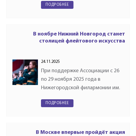
ПОДРОБНЕЕ
города Москвы «Урок со
звездой». В ноябре и декабре
2025 года для юных музыкантов
детских…
В ноябре Нижний Новгород станет
столицей флейтового искусства
24.11.2025
При поддержке Ассоциации с 26
по 29 ноября 2025 года в
Нижегородской филармонии им.
М.Л. Ростроповича состоится VII
ПОДРОБНЕЕ
фестиваль «Голос флейты». В
течение четырёх дней
слушателей ждут концерты юных
талантов,…
В Москве впервые пройдёт акция