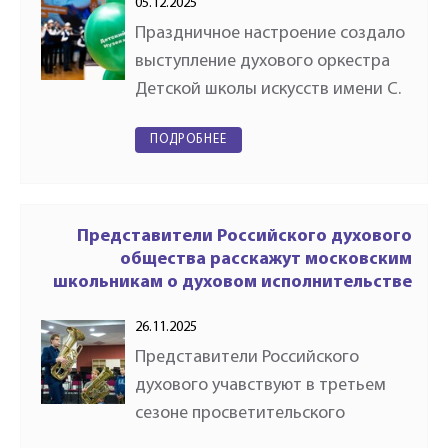
05.12.2025
Праздничное настроение создало
выступление духового оркестра
Детской школы искусств имени С.
Т. Рихтера, став ярким акцентом
ПОДРОБНЕЕ
торжественной программы. На
открытие также пригласили юных
музыкантов-духовиков…
Представители Российского духового
общества расскажут московским
школьникам о духовом исполнительстве
26.11.2025
Представители Российского
духового учавствуют в третьем
сезоне просветительского
проекта Департамента культуры