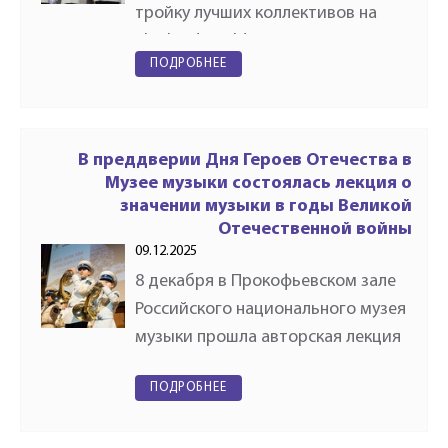
тройку лучших коллективов на
Thailand World Music
ПОДРОБНЕЕ
Championships, завоевав 2-е
место в номинации «Маршевое
полевое шоу». Престижный
международный чемпионат…
В преддверии Дня Героев Отечества в
Музее музыки состоялась лекция о
значении музыки в годы Великой
Отечественной войны
09.12.2025
8 декабря в Прокофьевском зале
Российского национального музея
музыки прошла авторская лекция
генерального директора музея,
ПОДРОБНЕЕ
президента Российского духового
общества Михаила Брызгалова