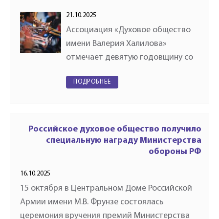
21.10.2025
Ассоциация «Духовое общество
имени Валерия Халилова»
отмечает девятую годовщину со
дня своего основания.
ПОДРОБНЕЕ
Организация была создана в
августе 2016 года с целью
сохранения, развития и
популяризации духового…
Российское духовое общество получило
специальную награду Министерства
обороны РФ
16.10.2025
15 октября в Центральном Доме Российской
Армии имени М.В. Фрунзе состоялась
церемония вручения премий Министерства