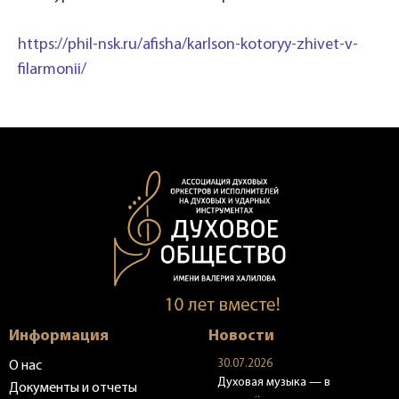
https://phil-nsk.ru/afisha/karlson-kotoryy-zhivet-v-
filarmonii/
Информация
Новости
30.07.2026
О нас
Духовая музыка — в
Документы и отчеты