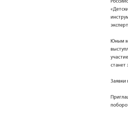
Россий
«Детск
инструм
эксперт
Юным м
выступл
участи
станет
Заявки
Пригла
поборот