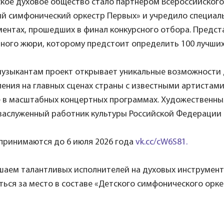
ское духовое общество стало партнёром Всероссийского
ий симфонический оркестр Первых» и учредило специал
ентах, прошедших в финал конкурсного отбора. Предст
ного жюри, которому предстоит определить 100 лучших
узыкантам проект открывает уникальные возможности д
ения на главных сценах страны с известными артистами
е в масштабных концертных программах. Художественн
 заслуженный работник культуры Российской Федерации 
 принимаются до 6 июля 2026 года
vk.cc/cW6S81.
шаем талантливых исполнителей на духовых инструмента
ься за место в составе «Детского симфонического орке