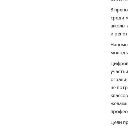
В препо
среди 
школы и
и репет
Напомн
молоды
Цифров
участни
ограни
не потр
классо
желающ
профес
Цели п