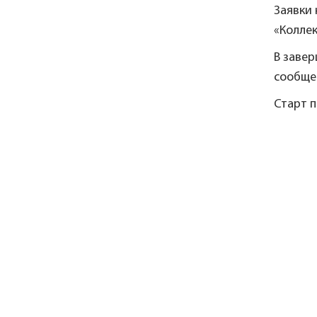
Заявки 
«Коллек
В заве
сообще
Старт п