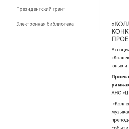
Президентский грант
«КОЛ
Электронная библиотека
КОНК
ПРОЕ
Ассоци
«Коллек
юных и
Проект
рамках
АНО «Ц
«Коллек
музыкал
препода
событи