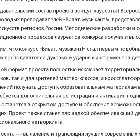
давательский состав проекта войдут лауреаты I Всерос
молодых преподавателей «Виват, музыкант!», представ
скусств регионов России. Методические разработки и 
иционного процессов лауреатов конкурса получили выс
им, что конкурс «Виват, музыкант!» стал первым подо
х преподавателей духовых и ударных инструментов детс
ой формат проекта полностью исключает территориальн
ков, так и для зрителей мастер-классов, а кроссплатф
чений получать доступ к образовательным материалам 
ебуется дополнительная регистрация и активация подп
в останется в открытом доступе и обеспечит возможнос
их. Проект также станет площадкой обеспечивающий дв
сионального нетворкинга.
роекта — выявление и трансляция лучших современных 