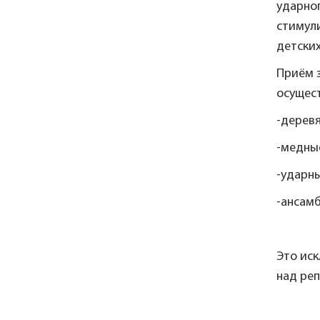
ударног
стимул
детских
Приём 
осущест
-дерев
-медны
-ударн
-ансамб
Это ис
над ре