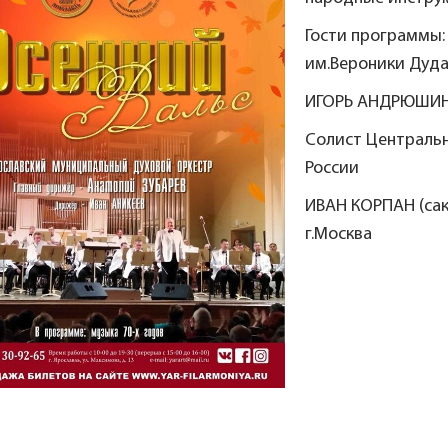
Гости программы:
им.Вероники Дуд
ИГОРЬ АНДРЮШИН 
Солист Централь
России
ИВАН КОРПАН (сак
г.Москва