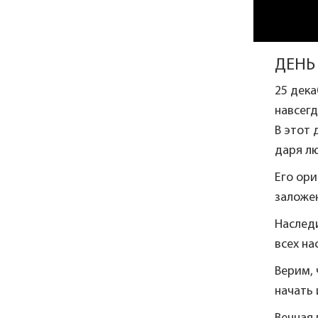
ДЕНЬ
25 дека
навсегд
В этот 
даря лю
Его ори
заложе
Наслед
всех на
Верим, 
начать 