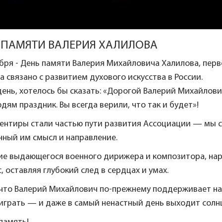
 ПАМЯТИ ВАЛЕРИЯ ХАЛИЛОВА
бря - День памяти Валерия Михайловича Халилова, перв
а связано с развитием духового искусства в России.
день, хотелось бы сказать: «Дорогой Валерий Михайлович
дям праздник. Вы всегда верили, что так и будет»!
ентиры стали частью пути развития Ассоциации — мы с
нный им смысл и направление.
ие выдающегося военного дирижера и композитора, нар
с, оставляя глубокий след в сердцах и умах.
что Валерий Михайлович по-прежнему поддерживает нас.
играть — и даже в самый ненастный день выходит солнце