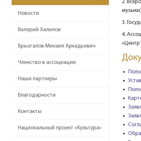
2. Всер
музыки)
Новости
3. Госу
Валерий Халилов
4. Ассо
«Центр
Брызгалов Михаил Аркадьевич
Док
Членство в ассоциации
Поло
Наши партнеры
Уста
Поло
Благодарности
Карт
Заяв
Контакты
Заяв
Согл
Национальный проект «Культура»
Обра