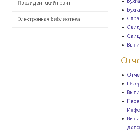
Бухг
Президентский грант
Бухг
Спра
Электронная библиотека
Свид
Свид
Выпи
Отч
Отче
I Вс
Выпи
Пере
Инфо
Выпи
детс