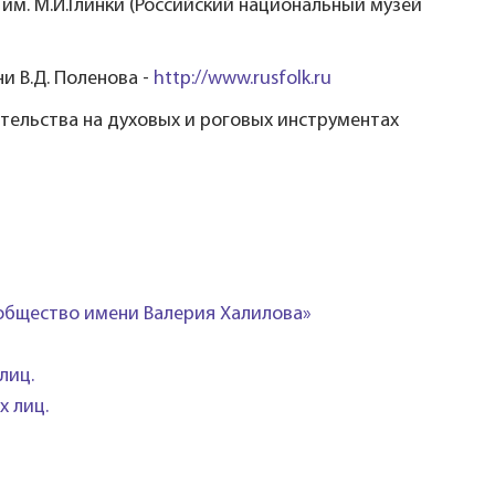
им. М.И.Глинки (Российский национальный музей
и В.Д. Поленова -
http://www.rusfolk.ru
тельства на духовых и роговых инструментах
общество имени Валерия Халилова»
лиц.
х лиц.