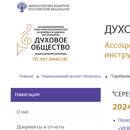
ДУХ
Ассоци
инстр
Главная
Национальный проект «Культура»
"Серебрян
"СЕР
Навигация
202
О нас
Поло
Документы и отчеты
«VII