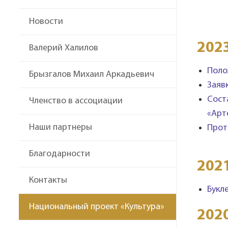
Новости
202
Валерий Халилов
Поло
Брызгалов Михаил Аркадьевич
Заяв
Сост
Членство в ассоциации
«Арт
Наши партнеры
Прот
Благодарности
202
Контакты
Букл
Национальный проект «Культура»
202