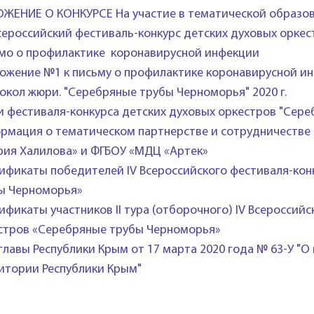
ЖЕНИЕ О КОНКУРСЕ На участие в тематической образо
Всероссийский фестиваль-конкурс детских духовых орк
мо о профилактике коронавирусной инфекции
ожение №1 к письму о профилактике коронавирусной и
окол жюри. "Серебряные трубы Черноморья" 2020 г.
и фестиваля-конкурса детских духовых оркестров "Сере
рмация о тематическом партнерстве и сотрудничестве
рия Халилова» и ФГБОУ «МДЦ «Артек»
ификаты победителей IV Всероссийского фестиваля-кон
ы Черноморья»
ификаты участников II тура (отборочного) IV Всероссий
стров «Серебряные трубы Черноморья»
 главы Республики Крым от 17 марта 2020 года № 63-У 
итории Республики Крым"