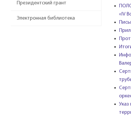
Президентский грант
ПОЛО
«IV 
Электронная библиотека
Пись
Прил
Прот
Итог
Инфо
Вале
Серт
труб
Серт
орке
Указ
терр