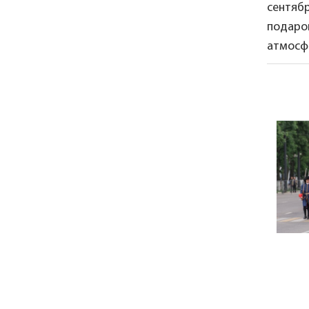
сентябр
подаро
атмосфе