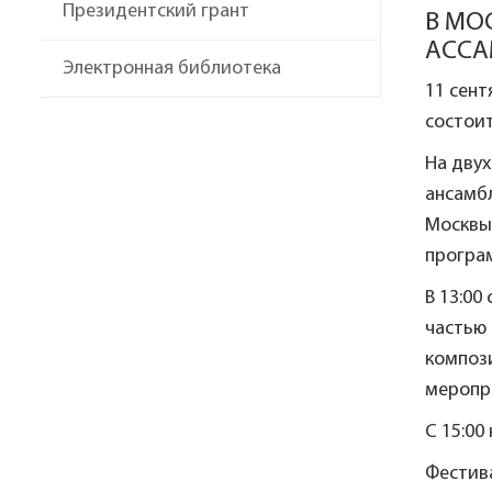
Президентский грант
В МО
АССА
Электронная библиотека
11 сен
состои
На дву
ансамбл
Москвы
програ
В 13:00
частью
композ
меропри
С 15:00
Фестив