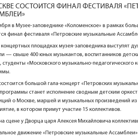
СКВЕ СОСТОИТСЯ ФИНАЛ ФЕСТИВАЛЯ «П
МБЛЕИ»
тября в Музее-заповеднике «Коломенское» в рамках бо
тся финал фестиваля «Петровские музыкальные Ассамбл
х концертных площадках музея-заповедника выступят ду
и — свыше 400 юных музыкантов, воспитанников детски
, студенты «Московского музыкально-педагогического 
ммы.
 состоится большой гала-концерт «Петровских музыкал
 программы станет исполнение сводным детским оркес
иций о Москве, маршей и музыкальных произведений из
ятие, в котором примут участие 15 коллективов.
 на сцене у Дворца царя Алексея Михайловича коллекти
альное движение «Петровские музыкальные Ассамблеи» з