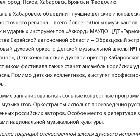
Белгород, Псков, Хабаровск, Брянск и Феодосию.
аль в Хабаровске объединит лучшие детские и юношеск
осточного региона – всего более 150 юных музыкантов.
х и ударных инструментов «Аккорд» МАУДО ЦДТ «Гармон
ства Еврейской автономной области – Образцовый эстр
овый духовой оркестр Детской музыкальной школы №1 г
sound», Детско-юношеский духовой оркестр Хабаровско
стником фестиваля также станет ансамбль корейских у
ска. Помимо детских коллективов, выступят профессио
ры.
рамме запланированы как сольные концертные программы
 музыкантов. Оркестранты исполнят произведения русск
енных российских авторов. Особое место в репертуаре
ами национальной музыкальной культуры.
ение традиций отечественной школы духового исполните