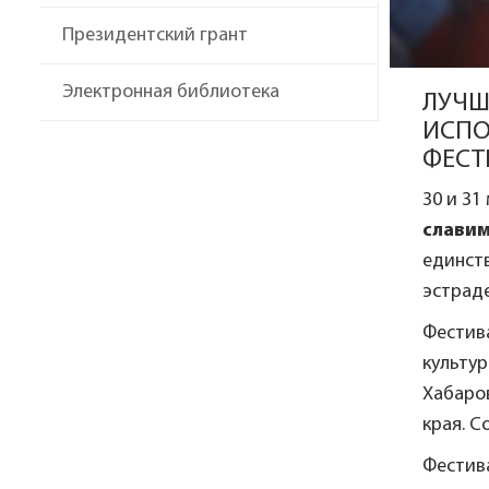
Президентский грант
Электронная библиотека
ЛУЧШ
ИСПО
ФЕСТ
30 и 31
славим
единств
эстраде
Фестив
культу
Хабаро
края. С
Фестива