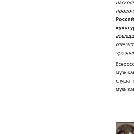
насколь
продол
Россий
культу
вошедши
отечес
уровне
Всерос
музыкал
слушате
музыкал