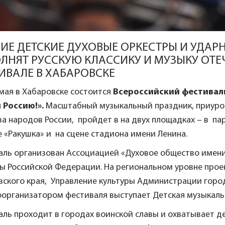
ИЕ ДЕТСКИЕ ДУХОВЫЕ ОРКЕСТРЫ И УДАР
ЛНЯТ РУССКУЮ КЛАССИКУ И МУЗЫКУ ОТ
ИВАЛЕ В ХАБАРОВСКЕ
 мая в Хабаровске состоится
Всероссийский фестивал
 Россию!».
Масштабный музыкальный праздник, приуро
а народов России, пройдет в на двух площадках – в па
 «Ракушка» и на сцене стадиона имени Ленина.
аль организован Ассоциацией «Духовое общество имен
ры Российской Федерации. На региональном уровне про
вского края, Управление культуры Администрации горо
оорганизатором фестиваля выступает Детская музыкальн
ль проходит в городах воинской славы и охватывает де