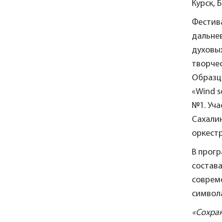
Курск, 
Фестив
дальнев
духовы
творче
Образц
«Wind 
№1. Уча
Сахалин
оркест
В прог
состава
соврем
символ
«Сохран