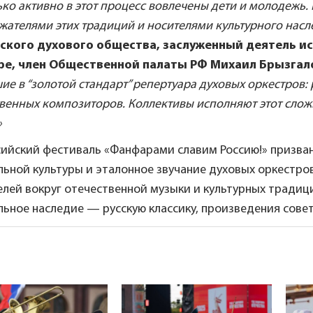
ко активно в этот процесс вовлечены дети и молодежь
жателями этих традиций и носителями культурного насл
ского духового общества, заслуженный деятель ис
ре, член Общественной палаты РФ Михаил Брызгал
е в “золотой стандарт” репертуара духовых оркестров:
твенных композиторов. Коллективы исполняют этот сло
»
сийский фестиваль «Фанфарами славим Россию!» призва
ьной культуры и эталонное звучание духовых оркестро
лей вокруг отечественной музыки и культурных традиц
ьное наследие — русскую классику, произведения сове