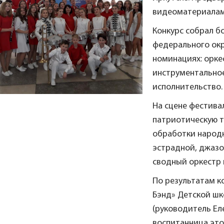
видеоматериалам
Конкурс собрал б
федерального окр
номинациях: орке
инструментальное
исполнительство.
На сцене фестива
патриотическую т
обработки народн
эстрадной, джазо
сводный оркестр 
По результатам к
Бэнд» Детской шк
(руководитель Ел
воспитанница это