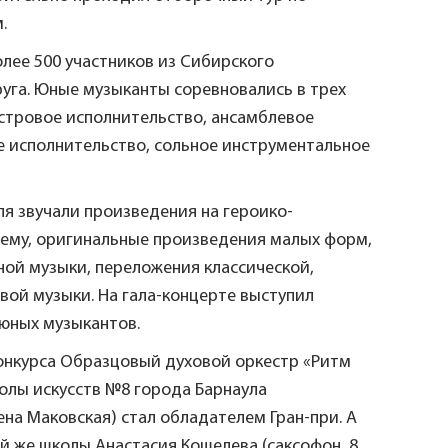
.
олее 500 участников из Сибирского
уга. Юные музыканты соревновались в трех
стровое исполнительство, ансамблевое
 исполнительство, сольное инструментальное
ля звучали произведения на героико-
ему, оригинальные произведения малых форм,
ой музыки, переложения классической,
вой музыки. На гала-концерте выступил
юных музыкантов.
онкурса Образцовый духовой оркестр «Ритм
олы искусств №8 города Барнаула
ена Маковская) стал обладателем Гран-при. А
й же школы Анастасия Кошелева (саксофон, 8