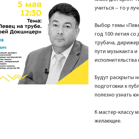
учиться – то у лу
Выбор темы «Певе
год 100-летия со
трубача, дирижер
пути музыканта и
исполнительства 
Будут раскрыты н
подготовки к пуб
полезно узнать ю
К мастер-классу м
желающие.