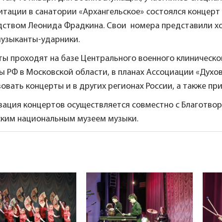
тации в санатории «Архангельское» состоялся концерт а
дством Леонида Фрадкина. Свои номера представили хо
музыканты-ударники.
ты проходят на базе Центрального военного клиническо
ы РФ в Московской области, в планах Ассоциации «Духо
овать концерты и в других регионах России, а также п
зация концертов осуществляется совместно с Благотво
ским национальным музеем музыки.