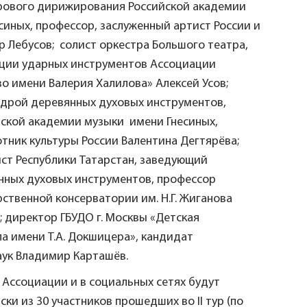
рового дирижирования Российской академии
синых, профессор, заслуженный артист России и
 Лебусов; солист оркестра Большого театра,
кции ударных инструментов Ассоциации
о имени Валерия Халилова» Алексей Усов;
дрой деревянных духовых инструментов,
ской академии музыки имени Гнесиных,
тник культуры России Валентина Дегтярёва;
ст Республики Татарстан, заведующий
нных духовых инструментов, профессор
рственной консерватории им. Н.Г. Жиганова
; директор ГБУДО г. Москвы «Детская
а имени Т.А. Докшицера», кандидат
аук Владимир Карташёв.
е Ассоциации и в социальных сетях будут
ки из 30 участников прошедших во II тур (по