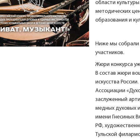
области культуры
методических це
образования и ку
Ниже мы собрали
участников.
Жюри конкурса уже
В состав жюри во
искусства России
Ассоциации «Духо
заслуженный арти
медных духовых 
имени Гнесиных В
РФ, художественн
Тульской филармо