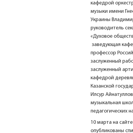
кафедрой оркест
музыки имени Гне
Украины Владимир
руководитель се
«Духовое обществ
заведующая кафе
профессор Россий
заслуженный рабо
заслуженный арти
кафедрой деревя
Казанской госуда
Илсур Айнатуллов
музыкальная школ
педагогических н
10 марта на сайт
опубликованы спис