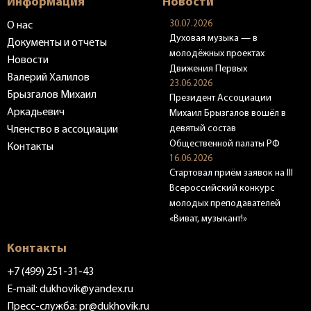
Информация
Новости
30.07.2026
О нас
Духовая музыка — в
Документы и отчеты
молодёжных проектах
Новости
Движения Первых
Валерий Халилов
23.06.2026
Брызгалов Михаил
Президент Ассоциации
Аркадьевич
Михаил Брызгалов вошёл в
девятый состав
Членство в ассоциации
Общественной палаты РФ
Контакты
16.06.2026
Стартовал приём заявок на III
Всероссийский конкурс
молодых преподавателей
«Виват, музыкант!»
Контакты
+7 (499) 251-31-43
E-mail:
dukhovik@yandex.ru
Пресс-служба:
pr@dukhovik.ru