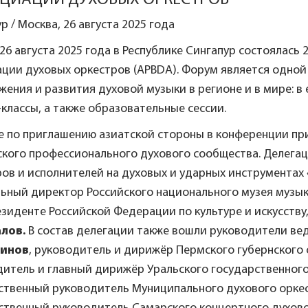
ЦИАЦИИ ДУХОВЫХ ОРКЕСТРОВ
р / Москва, 26 августа 2025 года
 26 августа 2025 года в Республике Сингапур состоялас
ации духовых оркестров (APBDA). Форум является одно
ения и развития духовой музыки в регионе и в мире: 
классы, а также образовательные сессии.
е по приглашению азиатской стороны в конференции пр
ского профессионального духового сообщества. Делега
ов и исполнителей на духовых и ударных инструментах
ьный директор Российского национального музея музыки
зиденте Российской Федерации по культуре и искусств
алов.
В состав делегации также вошли руководители ве
тинов
, руководитель и дирижёр Пермского губернского 
дитель и главный дирижёр Уральского государственного
ственный руководитель Муниципального духового оркест