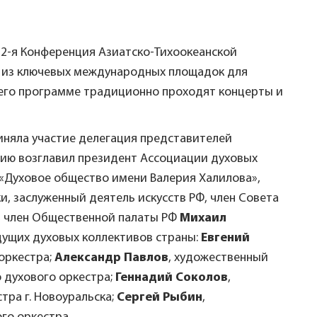
ь 22-я Конференция Азиатско-Тихоокеанской
й из ключевых международных площадок для
в его программе традиционно проходят концерты и
иняла участие делегация представителей
цию возглавил президент Ассоциации духовых
 «Духовое общество имени Валерия Халилова»,
, заслуженный деятель искусств РФ, член Совета
у, член Общественной палаты РФ
Михаил
дущих духовых коллективов страны:
Евгений
оркестра;
Александр Павлов
, художественный
 духового оркестра;
Геннадий Соколов
,
ра г. Новоуральска;
Сергей Рыбин
,