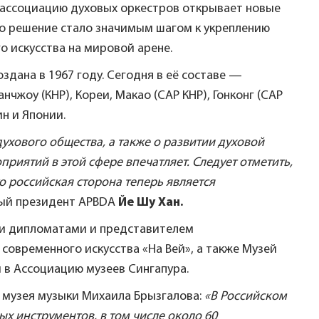
 ассоциацию духовых оркестров открывает новые
то решение стало значимым шагом к укреплению
о искусства на мировой арене.
здана в 1967 году. Сегодня в её составе —
нчжоу (КНР), Кореи, Макао (САР КНР), Гонконг (САР
ин и Японии.
ухового общества, а также о развитии духовой
приятий в этой сфере впечатляет. Следует отметить,
то российская сторона теперь является
ный президент APBDA
Йе Шу Хан.
ми дипломатами и представителем
современного искусства «На Вей», а также Музей
 в Ассоциацию музеев Сингапура.
 музея музыки Михаила Брызгалова:
«В Российском
х инструментов, в том числе около 60