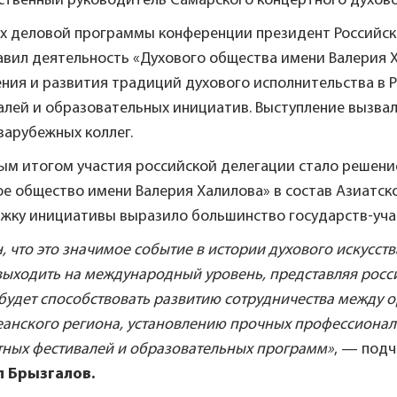
ственный руководитель Самарского концертного духово
ах деловой программы конференции президент Российск
авил деятельность «Духового общества имени Валерия Х
ния и развития традиций духового исполнительства в 
алей и образовательных инициатив. Выступление вызвал
зарубежных коллег.
ым итогом участия российской делегации стало решени
е общество имени Валерия Халилова» в состав Азиатск
жку инициативы выразило большинство государств-уча
, что это значимое событие в истории духового искусс
выходить на международный уровень, представляя росси
удет способствовать развитию сотрудничества между о
еанского региона, установлению прочных профессионал
тных фестивалей и образовательных программ»
, — под
 Брызгалов.