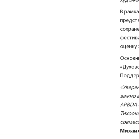
художе
В рамк
предст
сохране
фестив
оценку 
Основн
«Духово
Поддер
«Уверен
важно 
APBDA б
Тихоок
совмес
Михаил