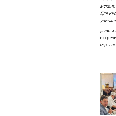
механи
Для нас
уникал
Делега
встреч
музыке.