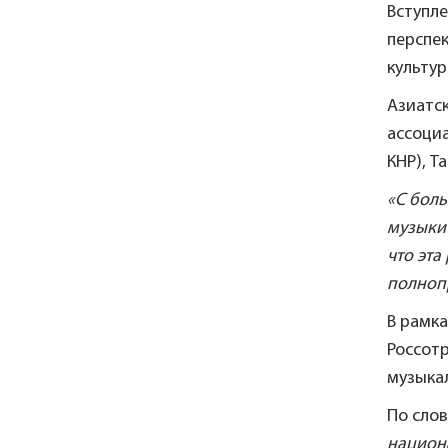
Вступл
перспек
культур
Азиатск
ассоциа
КНР), Т
«С боль
музыки 
что эта
полноп
В рамк
Россотр
музыка
По сло
национа