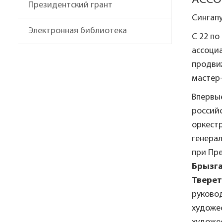
АССО
Президентский грант
Сингапу
Электронная библиотека
С 22 по
ассоци
продвиж
мастер-
Впервы
россий
оркестр
генерал
при Пре
Брызг
Твере
руково
художе