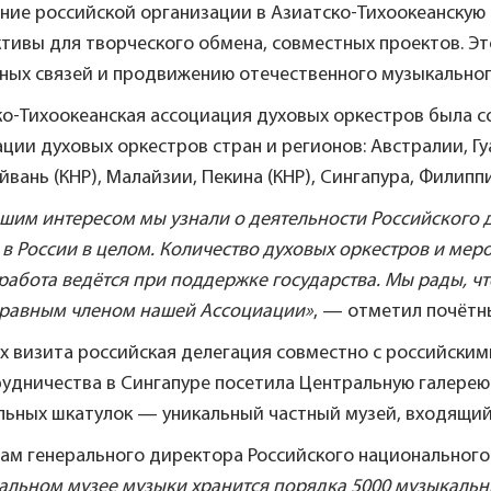
ение российской организации в Азиатско-Тихоокеанскую
тивы для творческого обмена, совместных проектов. Э
ных связей и продвижению отечественного музыкальног
о-Тихоокеанская ассоциация духовых оркестров была со
ции духовых оркестров стран и регионов: Австралии, Гуа
айвань (КНР), Малайзии, Пекина (КНР), Сингапура, Филипп
шим интересом мы узнали о деятельности Российского д
в России в целом. Количество духовых оркестров и меро
 работа ведётся при поддержке государства. Мы рады, ч
равным членом нашей Ассоциации»
, — отметил почёт
ах визита российская делегация совместно с российски
удничества в Сингапуре посетила Центральную галерею 
льных шкатулок — уникальный частный музей, входящий
вам генерального директора Российского национального
льном музее музыки хранится порядка 5000 музыкальны