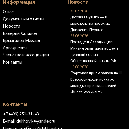
Информация
Новости
30.07.2026
О нас
Духовая музыка — в
Документы и отчеты
молодёжных проектах
Новости
Движения Первых
Валерий Халилов
23.06.2026
Брызгалов Михаил
Президент Ассоциации
Аркадьевич
Михаил Брызгалов вошёл в
девятый состав
Членство в ассоциации
Общественной палаты РФ
Контакты
16.06.2026
Стартовал приём заявок на III
Всероссийский конкурс
молодых преподавателей
«Виват, музыкант!»
Контакты
+7 (499) 251-31-43
E-mail:
dukhovik@yandex.ru
Пресс-служба:
pr@dukhovik.ru