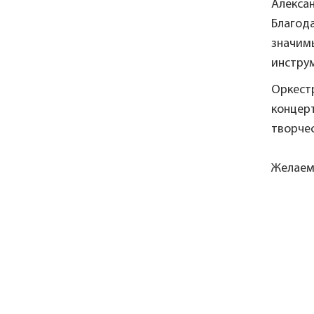
Алекса
Благод
значимы
инструм
Оркест
концерт
творчес
Желаем