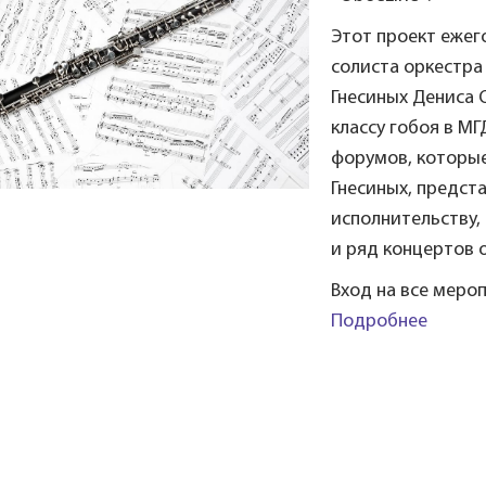
Этот проект ежег
солиста оркестра
Гнесиных Дениса 
классу гобоя в М
форумов, которые
Гнесиных, предст
исполнительству,
и ряд концертов 
Вход на все меро
Подробнее