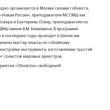
одно организуется в Москве силами гобоиста,
 «Новая Россия», преподавателя МССМШ им.
Освера и Екатерины Освер, преподавателя по
ГДМШ имени В.М. Блажевича. В программе
 в последние годы проходят в Школе им.
авлены мастер-классы по гобойному
 настройке инструмента, изготовлению тростей
от солистов мировых оркестров.
приятия «OboeLine» свободный!